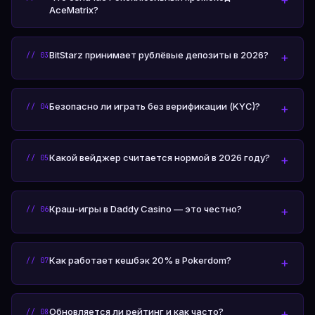
AceMatrix?
BitStarz принимает рублёвые депозиты в 2026?
+
// 03
Безопасно ли играть без верификации (KYC)?
+
// 04
Какой вейджер считается нормой в 2026 году?
+
// 05
Краш-игры в Daddy Casino — это честно?
+
// 06
Как работает кешбэк 20% в Pokerdom?
+
// 07
Обновляется ли рейтинг и как часто?
+
// 08