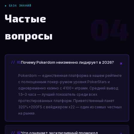
◈ БАЗА ЗНАНИЙ
04
Частые
вопросы
+
Почему Pokerdom неизменно лидирует в 2026?
// 01
Pokerdom — единственная платформа в нашем рейтинге
с полноценным покер-румом уровня PokerStars и
одновременно казино с 4100+ играми. Средний вывод
1.5–3 часа — лучший показатель среди всех
протестированных платформ. Приветственный пакет
320%+200FS с вейджером x22 — один из самых честных
на рынке.
Что означает эксклюзивный промокод
+
// 02