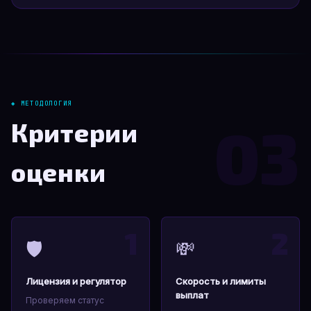
◈ МЕТОДОЛОГИЯ
03
Критерии
оценки
1
2
🛡
💸
Лицензия и регулятор
Скорость и лимиты
выплат
Проверяем статус