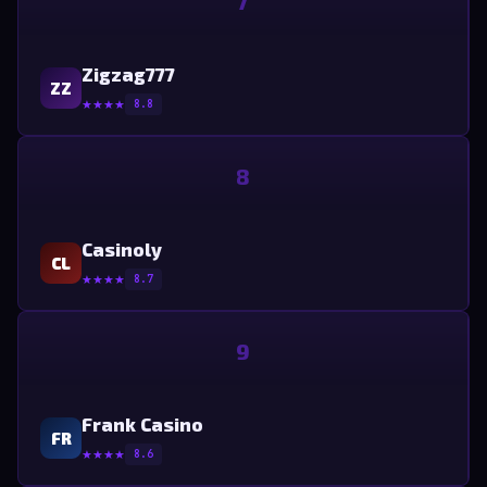
7
Zigzag777
ZZ
★★★★
8.8
8
Casinoly
CL
★★★★
8.7
9
Frank Casino
FR
★★★★
8.6