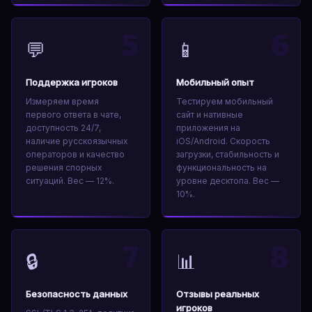
5
6
💬
📱
Поддержка игроков
Мобильный опыт
Измеряем время
Тестируем мобильный
первого ответа в чате,
сайт и нативные
доступность 24/7,
приложения на
наличие русскоязычных
iOS/Android. Скорость
операторов и качество
загрузки, стабильность и
решения спорных
функциональность на
ситуаций. Вес — 12%.
уровне десктопа. Вес —
10%.
7
8
🔒
📊
Безопасность данных
Отзывы реальных
игроков