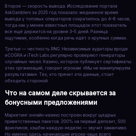
Второе — скорость вывода. Исследование портала
AskGamblers за 2025 год показало: медианное время
вывода у топовых операторов сократилось до 4–8 часов,
тогда как у менее известных площадок этот показатель
всё ещё держится на уровне 3–5 дней. Разница
ощутимая, особенно когда речь идёт о крупных суммах.
Третье — честность RNG. Независимые аудиторы вроде
eCOGRA и iTech Labs регулярно проверяют генераторы
случайных чисел. Казино, которое публикует сертификаты
этих организаций, говорит игрокам: «Мы не манипулируем
результатами». Тех, кто прячет эти данные, стоит
обходить стороной.
Что на самом деле скрывается за
бонусными предложениями
Маркетинг онлайн-казино построен вокруг щедрых
приветственных пакетов. 200% на первый депозит, 500
фриспинов, кэшбэк каждую неделю — звучит заманчиво.
Но именно здесь начинающие игроки чаще всего