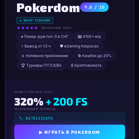
Pokerdom
9.8 / 10
◈ ВЫБОР РЕДАКЦИИ
★
★
★
★
★
Идеальный балл
♠ Покер-рум топ-3 в СНГ
🎰 4100+ игр
⚡ Вывод от 1.5 ч
🛡 eGaming Кюрасао
📱 Нативное приложение
🔄 Кешбэк до 20%
🏆 Турниры ПТ/Сб/Вс
₿ Криптовалюта
ПРИВЕТСТВЕННЫЙ ПАКЕТ
320%
+ 200 FS
ЭКСКЛЮЗИВНЫЙ ПРОМОКОД
🏷 MATRIX320PD
▶ ИГРАТЬ В POKERDOM