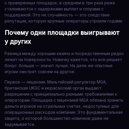
с проверенных площадок, в среднем в три раза реже
сталкиваются с задержками выплат и спорами с
поддержкой. Это не случайность — это следствие
репутации, которую крупные операторы строили годами.
Почему одни площадки выигрывают
у других
Разница между хорошим казино и посредственным редко
лежит на поверхности. Новичку кажется, что всё решает
бонус: больше — значит лучше. На деле же опытные
игроки смотрят совсем на другое.
Первое — лицензия. Мальтийский регулятор MGA,
британская UKGC и кюрасаоский орган выдают
разрешения с принципиально разными требованиями к
операторам. Площадка с лицензией MGA обязана хранить
деньги игроков на отдельных счетах, недоступных для
операционных расходов компании. Это фундаментальная
защита, о которой большинство новичков даже не
задумывается.