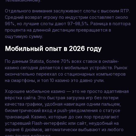
Отдельного внимания заслуживают слоты с высоким RTP.
Средний возврат игроку по индустрии составляет около
96%, но лучшие слоты дают 97–98,5%. Разница в полтора
процента на длинной дистанции превращается в
ощутимую сумму.
Мобильный опыт в 2026 году
По данным Statista, более 70% всех ставок в онлайн-
казино сегодня делается с мобильных устройств. Рынок
окончательно переехал со стационарных компьютеров
на смартфоны, и топ 10 казино это давно учли.
Хорошее мобильное казино — это не просто адаптивная
вёрстка сайта. Это быстрая загрузка игр без потери
качества графики, удобная навигация одним пальцем,
биометрический вход и push-уведомления о статусе
транзакций. Казино, которые до сих пор предлагают
устаревший Flash-интерфейс или сайт, неудобный на
экране 6 дюймов, автоматически выбывают из любого
серьёзного рейтинга.