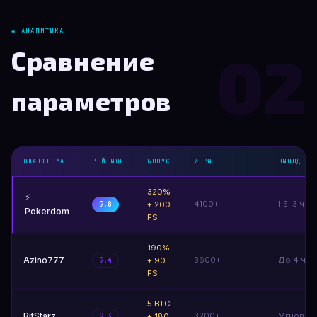
◈ АНАЛИТИКА
02
Сравнение
параметров
ПЛАТФОРМА
РЕЙТИНГ
БОНУС
ИГРЫ
ВЫВОД
320%
⚡
4100+
1.5–3 ч
9.8
+ 200
Pokerdom
FS
190%
Azino777
3600+
До 4 ч
9.4
+ 90
FS
5 BTC
BitStarz
3200+
Мгновен
9.3
+ 180