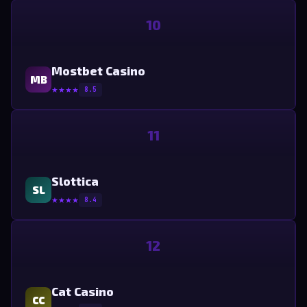
10
Mostbet Casino
MB
★★★★
8.5
11
Slottica
SL
★★★★
8.4
12
Cat Casino
CC