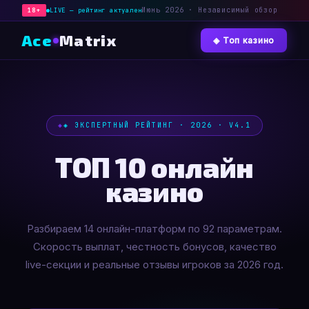
Июнь 2026 · Независимый обзор
18+
LIVE — рейтинг актуален
Ace
Matrix
◈ Топ казино
◈ ЭКСПЕРТНЫЙ РЕЙТИНГ · 2026 · V4.1
ТОП 10 онлайн
казино
Разбираем 14 онлайн-платформ по 92 параметрам.
Скорость выплат, честность бонусов, качество
live-секции и реальные отзывы игроков за 2026 год.