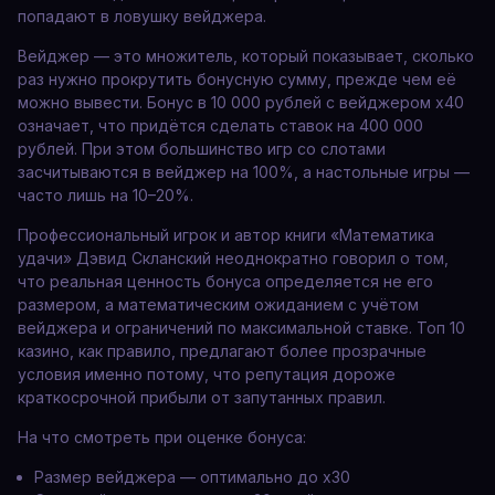
попадают в ловушку вейджера.
Вейджер — это множитель, который показывает, сколько
раз нужно прокрутить бонусную сумму, прежде чем её
можно вывести. Бонус в 10 000 рублей с вейджером х40
означает, что придётся сделать ставок на 400 000
рублей. При этом большинство игр со слотами
засчитываются в вейджер на 100%, а настольные игры —
часто лишь на 10–20%.
Профессиональный игрок и автор книги «Математика
удачи» Дэвид Скланский неоднократно говорил о том,
что реальная ценность бонуса определяется не его
размером, а математическим ожиданием с учётом
вейджера и ограничений по максимальной ставке. Топ 10
казино, как правило, предлагают более прозрачные
условия именно потому, что репутация дороже
краткосрочной прибыли от запутанных правил.
На что смотреть при оценке бонуса:
Размер вейджера — оптимально до х30